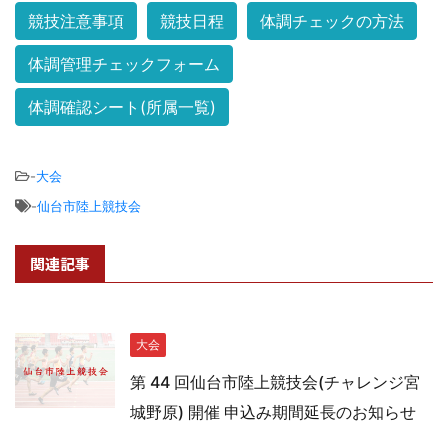
競技注意事項
競技日程
体調チェックの方法
体調管理チェックフォーム
体調確認シート(所属一覧)
-
大会
-
仙台市陸上競技会
関連記事
大会
第 44 回仙台市陸上競技会(チャレンジ宮
城野原) 開催 申込み期間延長のお知らせ