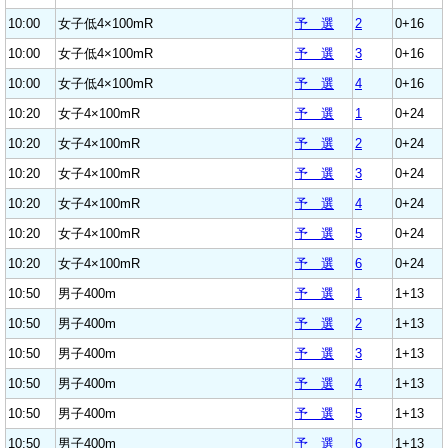
10:00
女子低4×100mR
予 選
2
0+16
10:00
女子低4×100mR
予 選
3
0+16
10:00
女子低4×100mR
予 選
4
0+16
10:20
女子4×100mR
予 選
1
0+24
10:20
女子4×100mR
予 選
2
0+24
10:20
女子4×100mR
予 選
3
0+24
10:20
女子4×100mR
予 選
4
0+24
10:20
女子4×100mR
予 選
5
0+24
10:20
女子4×100mR
予 選
6
0+24
10:50
男子400m
予 選
1
1+13
10:50
男子400m
予 選
2
1+13
10:50
男子400m
予 選
3
1+13
10:50
男子400m
予 選
4
1+13
10:50
男子400m
予 選
5
1+13
10:50
男子400m
予 選
6
1+13