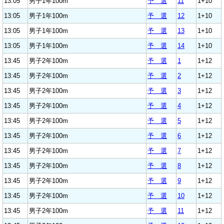
13:05
男子1年100m
予 選
11
1+10
13:05
男子1年100m
予 選
12
1+10
13:05
男子1年100m
予 選
13
1+10
13:05
男子1年100m
予 選
14
1+10
13:45
男子2年100m
予 選
1
1+12
13:45
男子2年100m
予 選
2
1+12
13:45
男子2年100m
予 選
3
1+12
13:45
男子2年100m
予 選
4
1+12
13:45
男子2年100m
予 選
5
1+12
13:45
男子2年100m
予 選
6
1+12
13:45
男子2年100m
予 選
7
1+12
13:45
男子2年100m
予 選
8
1+12
13:45
男子2年100m
予 選
9
1+12
13:45
男子2年100m
予 選
10
1+12
13:45
男子2年100m
予 選
11
1+12