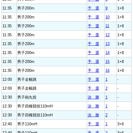
11:35
男子200m
予 選
9
1+8
11:35
男子200m
予 選
10
1+8
11:35
男子200m
予 選
11
1+8
11:35
男子200m
予 選
12
1+8
11:35
男子200m
予 選
13
1+8
11:35
男子200m
予 選
14
1+8
11:35
男子200m
予 選
15
1+8
11:35
男子200m
予 選
16
1+8
12:00
男子走幅跳
予 選
1
-
12:00
男子走幅跳
予 選
2
-
12:30
男子砲丸投
決 勝
1
-
12:30
男子四種競技110mH
決 勝
1
-
12:30
男子四種競技110mH
決 勝
2
-
12:40
男子110mH
予 選
1
3+6
12:40
男子110mH
予 選
2
3+6