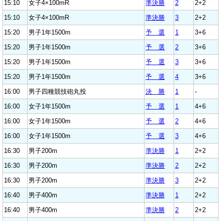
15:10
女子4×100mR
準決勝
2
2+2
15:10
女子4×100mR
準決勝
3
2+2
15:20
男子1年1500m
予 選
1
3+6
15:20
男子1年1500m
予 選
2
3+6
15:20
男子1年1500m
予 選
3
3+6
15:20
男子1年1500m
予 選
4
3+6
16:00
男子四種競技砲丸投
決 勝
1
-
16:00
女子1年1500m
予 選
1
4+6
16:00
女子1年1500m
予 選
2
4+6
16:00
女子1年1500m
予 選
3
4+6
16:30
男子200m
準決勝
1
2+2
16:30
男子200m
準決勝
2
2+2
16:30
男子200m
準決勝
3
2+2
16:40
男子400m
準決勝
1
2+2
16:40
男子400m
準決勝
2
2+2