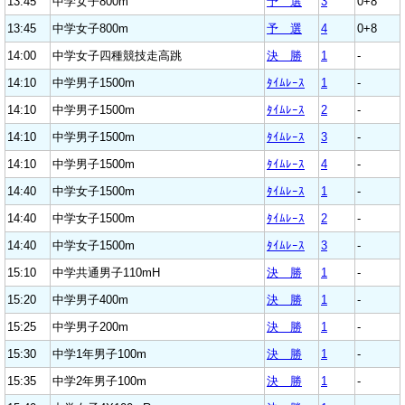
13:45
中学女子800m
予 選
3
0+8
13:45
中学女子800m
予 選
4
0+8
14:00
中学女子四種競技走高跳
決 勝
1
-
14:10
中学男子1500m
ﾀｲﾑﾚｰｽ
1
-
14:10
中学男子1500m
ﾀｲﾑﾚｰｽ
2
-
14:10
中学男子1500m
ﾀｲﾑﾚｰｽ
3
-
14:10
中学男子1500m
ﾀｲﾑﾚｰｽ
4
-
14:40
中学女子1500m
ﾀｲﾑﾚｰｽ
1
-
14:40
中学女子1500m
ﾀｲﾑﾚｰｽ
2
-
14:40
中学女子1500m
ﾀｲﾑﾚｰｽ
3
-
15:10
中学共通男子110mH
決 勝
1
-
15:20
中学男子400m
決 勝
1
-
15:25
中学男子200m
決 勝
1
-
15:30
中学1年男子100m
決 勝
1
-
15:35
中学2年男子100m
決 勝
1
-