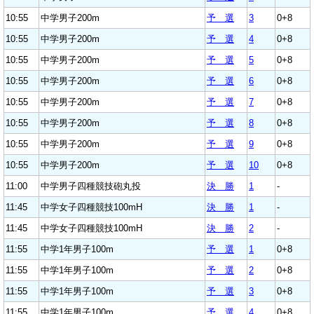
10:55
中学男子200m
予 選
3
0+8
10:55
中学男子200m
予 選
4
0+8
10:55
中学男子200m
予 選
5
0+8
10:55
中学男子200m
予 選
6
0+8
10:55
中学男子200m
予 選
7
0+8
10:55
中学男子200m
予 選
8
0+8
10:55
中学男子200m
予 選
9
0+8
10:55
中学男子200m
予 選
10
0+8
11:00
中学男子四種競技砲丸投
決 勝
1
-
11:45
中学女子四種競技100mH
決 勝
1
-
11:45
中学女子四種競技100mH
決 勝
2
-
11:55
中学1年男子100m
予 選
1
0+8
11:55
中学1年男子100m
予 選
2
0+8
11:55
中学1年男子100m
予 選
3
0+8
11:55
中学1年男子100m
予 選
4
0+8