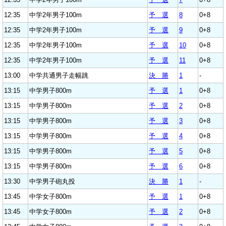
12:35
中学2年男子100m
予 選
8
0+8
12:35
中学2年男子100m
予 選
9
0+8
12:35
中学2年男子100m
予 選
10
0+8
12:35
中学2年男子100m
予 選
11
0+8
13:00
中学共通男子走幅跳
決 勝
1
-
13:15
中学男子800m
予 選
1
0+8
13:15
中学男子800m
予 選
2
0+8
13:15
中学男子800m
予 選
3
0+8
13:15
中学男子800m
予 選
4
0+8
13:15
中学男子800m
予 選
5
0+8
13:15
中学男子800m
予 選
6
0+8
13:30
中学男子砲丸投
決 勝
1
-
13:45
中学女子800m
予 選
1
0+8
13:45
中学女子800m
予 選
2
0+8